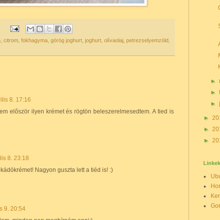
m
,
citrom
,
fokhagyma
,
görög joghurt
,
joghurt
,
olívaolaj
,
petrezselyemzöld
,
►
►
ilis 8. 17:16
►
tem először ilyen krémet és rögtön beleszerelmesedtem. A tied is
►
20
►
20
►
20
lis 8. 23:18
Linke
ádókrémet! Nagyon guszta lett a tiéd is! :)
Ubu
Hon
Ker
Gon
is 9. 20:54