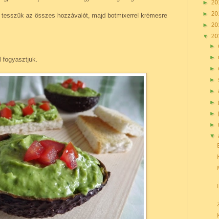
►
20
►
20
tesszük az összes hozzávalót, majd botmixerrel krémesre
►
20
▼
20
►
►
l fogyasztjuk.
►
►
►
►
►
►
▼