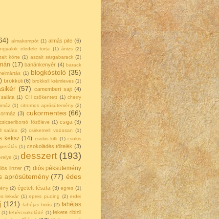
64)
almás pite
(6)
almakompót
(1)
ngyalok eledele torta
(1)
ánizs
(2)
zalt körte
(1)
aszalt sárgabarack
(2)
nán
(17)
banánkenyér
(4)
barack
blogkóstoló
(35)
elmártás
(1)
)
brokkoli
(6)
brokkoli krémleves
(1)
sikér
(57)
camembert sajt
(4)
 saláta
(1)
CH csökentett
(1)
cherry
ommáz
(1)
citromos aprósütemény
(2)
cukormentes
(66)
kormáz
(3)
csiga
(3)
csicseriborsó főzőleve
(1)
l saláta
(2)
csirkemell vadasan
(1)
s keksz
(14)
csokis kifli
(1)
csokis
csokoládés töltelék
(3)
perálás
(1)
desszert
(193)
relye
(1)
diós péksütemény
iós linzer
(7)
s aprósütemény
(77)
édes
égetett tészta
(3)
ény
(2)
egres
(1)
s lekvár
(1)
epres puding
(2)
erdei
j
(121)
fahéjas
fahéjas briós
(2)
fekete ribizli
(1)
fehércsokoládé
(1)