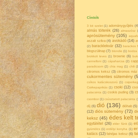
Címkék
adománygyűjtés
(4
3 bit szelet
(1)
almás töltelék
(26)
almaszósz
aprósütemény
(105)
aquaf
avokádó
(14)
aszalt szilva
(4)
a
baracklekvár
(32)
(2)
barackos f
blogszülinap
(7)
blondie
(1)
bodza
brownie
(6)
brokkoli leves
(1)
buk
capp
cannelloni
(1)
cápaharcsa
(2)
paradicsom
(2)
chia mag
(1)
chili
(
citromos keksz
(3)
citromos máz
cukormentes sütemény
(
csíkos kalácskoszorú
(1)
csiperke
csoki
(12)
cso
Csirkepaprikás
(1)
c
csokis puding
(3)
palacsinta
(1)
csombor
(1)
csúsztatott palacsinta
(
dió
(136)
díj
(6)
dióhab
(5)
diós sütemény
(72)
(12)
di
édes kelt t
keksz
(45)
egytálétel
(26)
el
ekler fánk
(1)
eri
gyümölcs
(1)
erdélyi konyha
(1)
kalács
(12)
f
fahéjas keksz
(6)