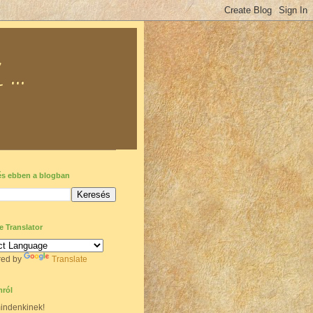
..
és ebben a blogban
 Translator
ed by
Translate
ról
indenkinek!