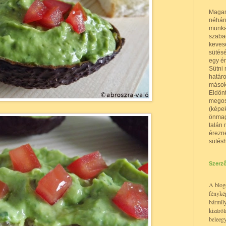
Magamr
néhány
munka
szaba
kevese
sütésé
egy ér
Sütni 
határo
mások 
Eldönt
megos
(képek
önmaga
talán 
érezn
sütésh
Szerző
A blogo
fénykép
bármily
kizáról
beleeg