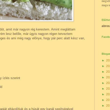
megsér
maga u
Elérh
abros
dót, amit már nagyon rég kerestem. Amint megláttam
ém lesz belőle, már úgyis nagyon régen terveztem
Faceb
ges és ami még nagy előnye, hogy pár perc alatt kész van,
Bloga
►
20
►
20
►
20
►
20
 ízlés szerint
►
20
ld
►
20
►
20
►
20
►
20
gját eltávolítjuk és a húsát egy kanál segítségével