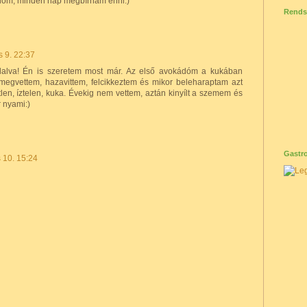
ádom, minden nap megbírnám enni:)
Rends
s 9. 22:37
lalva! Én is szeretem most már. Az első avokádóm a kukában
megvettem, hazavittem, felcikkeztem és mikor beleharaptam azt
len, íztelen, kuka. Évekig nem vettem, aztán kinyílt a szemem és
 nyami:)
Gastro
s 10. 15:24