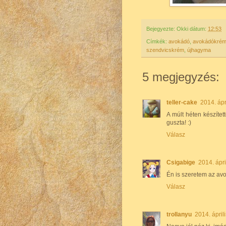
Bejegyezte:
Okki
dátum:
12:53
Címkék:
avokádó
,
avokádókré
szendvicskrém
,
újhagyma
5 megjegyzés:
teller-cake
2014. ápr
A múlt héten készítet
guszta! :)
Válasz
Csigabige
2014. ápri
Én is szeretem az avok
Válasz
trollanyu
2014. ápril