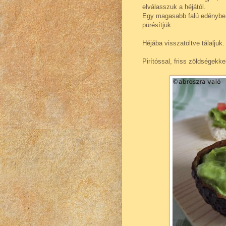
elválasszuk a héjától.
Egy magasabb falú edénybe 
pürésítjük.
Héjába visszatöltve tálaljuk.
Pirítóssal, friss zöldségekke