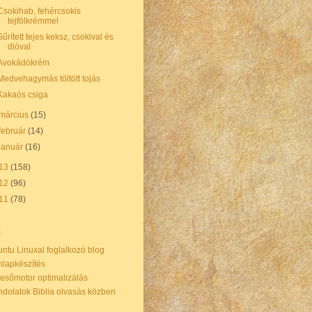
Csokihab, fehércsokis
tejfölkrémmel
Sűrített tejes keksz, csokival és
dióval
Avokádókrém
Medvehagymás töltött tojás
Kakaós csiga
március
(15)
február
(14)
január
(16)
13
(158)
12
(96)
11
(78)
k
ntu Linuxal foglalkozó blog
lapkészítés
esőmotor optimalizálás
dolatok Biblia olvasás közben