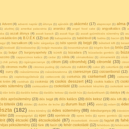
alma
(
akácméz
(17)
)
Advent
(4)
adventi naptár
(2)
áfonya
(1)
ajándék
(2)
alaprecept
(1)
ananász
(6)
angyalkalács
(3)
(1)
aludttej
(1)
amerikai palacsinta
(1)
angel food cake
(1)
a
aszalt áfonya
(4)
aba
(1)
aszalt barack
(2)
aszalt füge
(1)
aszalt gyümölcsös sütemény
(2)
as
B.Ú.É.K
(12)
ba
vokádókrém
(4)
bab
(6)
babérlevél
(4)
babapiskóta
(2)
babka
(1)
bacon
(2)
bejgli
(9)
bazsalikom
(4)
bébi spenót
(6)
agyi
(2)
bébi sárgarépa
(1)
békebeli kifli
(1)
besam
briós
(12
(2)
bodzalé
(1)
bodzaszörp
(1)
bolgár muszaka
(1)
boszorkányhab
(1)
bögrés fánk
(1)
búza
bulgur
(7)
burgonyapehely
(3)
búzadara
(7)
ta
(1)
búrkifli
(1)
búzadarás gombóc
(1)
uccino
(3)
cékla
(4)
cappuccinos kalács
(2)
cedar
(1)
cérnakolbász
(1)
cérnametélt
(1)
cézár
citromhéj
(34)
citromlé
(33)
citrom
(16)
1)
chili pehely
(1)
cigánypecsenye
(1)
citr
(3)
citromos muffin
(3)
cukkini
(4)
cu
citromos puding
(1)
clafoutis
(1)
cukor
(2)
cukorfánk
(1)
56)
cseresznye
(11)
csicseriborsó
(12)
curry
(5)
császármorzsa
(2)
császárszalonna
(2)
csirkemell
(38)
csirkehús
(6)
gomba
(2)
csipkebogyólekvár
(1)
csirkecomb
(1)
csirkemel
csokis desszert
(41)
csoki
ki krém
(4)
csokimáz
(4)
csokis kalács
(7)
csokihab
(1)
sokis sütemény
(10)
csokoládé
(23)
csokiszalámi
(1)
csokoládé készítés
(1)
csokoládé tem
datolya
(4)
1)
dán briós
(1)
darálós keksz
(1)
darálós kekssz
(1)
darált hús
(1)
darázsfészek
(1)
de
diós aprósütemény
(23)
diós kalács
(20)
diós keksz
(19)
diós bejgli
(8)
diós kifli
(6)
d
durum liszt
(45)
éde
ós töltelék
(16)
döblec
(2)
dulche de leche
(1)
ebéd
(1)
edam
(1)
észta
(182)
édes sütemény
(88)
édesburgonya
(4)
édes kömény
(1)
édesköm
őétel
(10)
eper
(16)
eperlekvár
(5)
energiagolyó
(1)
epres briós
(1)
epres gombóc
(1)
epre
trit
(80)
étcsoki
(38)
étcsokoládé
(87)
fahé
fagylalt
(8)
étcsokoládé. étcsoki
(1)
ahéjas péksütemény
(11)
fehér csokoládé
(12)
fánk
(8)
fasírt
(4)
fehérbors
(1)
fehércsoki