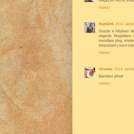
Nagyo jól néz ki, im
Válasz
HajniZoli
2014. áprili
Guszta a héjában tá
végezte. Megláttam, 
mondtam pfujj, ehetet
kikavartam:) most már
Válasz
Vicuska
2014. áprili
Bármikor jöhet!
Válasz