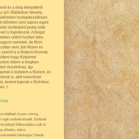
ól és a blog létrejöttéről
 szó: főállásban feleség,
időmben honlapkészítéssel,
d időmben (ami sajnos egyre
bb) lazításként pedig sütik
vel is foglalkozok. A blogot
dekes célból hoztam létre.
nagyon szeretek, de főzni
zottan nem, bár férjem és
szerint is a főztjeim finomak.
öttem hogy főztjeimet
ztom ebben a blogban
kel illusztrálva), így
mat is biztatom a főzésre, és
mások is, akik hasonlóan
ek, kedvet kapnak a főzéshez,
ez :).
i jog
n található összes szöveg,
 saját szellemi termék. Ezeknek
en jellegű felhasználása csak és
ag előzetes, írásos
yezésemmel lehetséges! Ennek