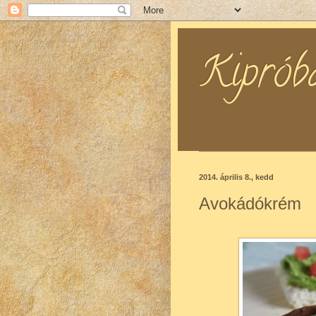
Kipróbál
2014. április 8., kedd
Avokádókrém