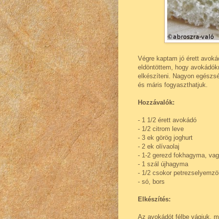
Végre kaptam jó érett avoká
eldöntöttem, hogy avokádókr
elkészíteni. Nagyon egészsé
és máris fogyaszthatjuk.
Hozzávalók:
- 1 1/2 érett avokádó
- 1/2 citrom leve
- 3 ek görög joghurt
- 2 ek olívaolaj
- 1-2 gerezd fokhagyma, vagy
- 1 szál újhagyma
- 1/2 csokor petrezselyemzö
- só, bors
Elkészítés:
Az avokádót félbe vágjuk, ma