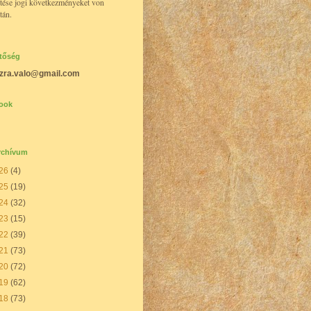
tése jogi következményeket von
tán.
etőség
zra.valo@gmail.com
ook
rchívum
26
(4)
25
(19)
24
(32)
23
(15)
22
(39)
21
(73)
20
(72)
19
(62)
18
(73)