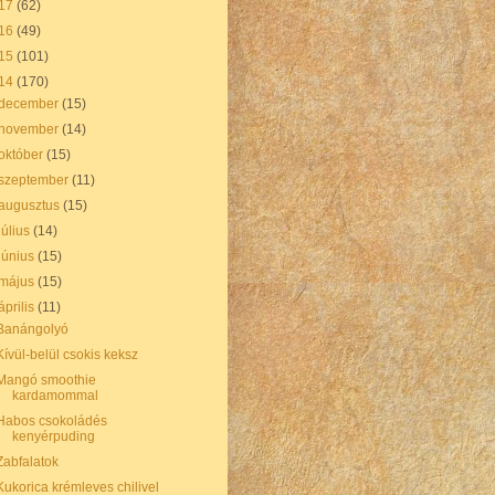
17
(62)
16
(49)
15
(101)
14
(170)
december
(15)
november
(14)
október
(15)
szeptember
(11)
augusztus
(15)
július
(14)
június
(15)
május
(15)
április
(11)
Banángolyó
Kívül-belül csokis keksz
Mangó smoothie
kardamommal
Habos csokoládés
kenyérpuding
Zabfalatok
Kukorica krémleves chilivel