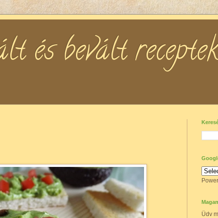
t és bevált receptek .
Keres
Google
Power
Magam
Üdv m