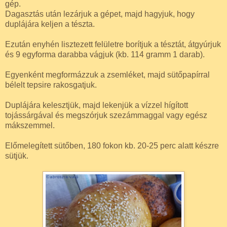
gép.
Dagasztás után lezárjuk a gépet, majd hagyjuk, hogy
duplájára keljen a tészta.
Ezután enyhén lisztezett felületre borítjuk a tésztát, átgyúrjuk
és 9 egyforma darabba vágjuk (kb. 114 gramm 1 darab).
Egyenként megformázzuk a zsemléket, majd sütőpapírral
bélelt tepsire rakosgatjuk.
Duplájára kelesztjük, majd lekenjük a vízzel hígított
tojássárgával és megszórjuk szezámmaggal vagy egész
mákszemmel.
Előmelegített sütőben, 180 fokon kb. 20-25 perc alatt készre
sütjük.