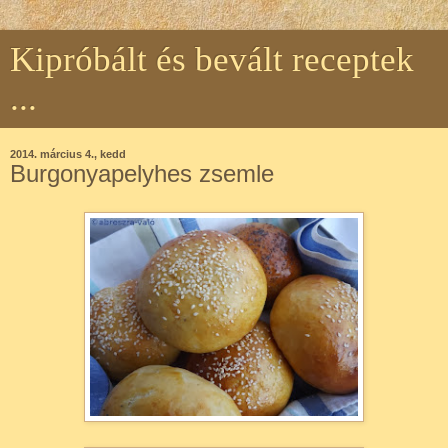
Kipróbált és bevált receptek
...
2014. március 4., kedd
Burgonyapelyhes zsemle