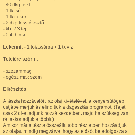
- 40 dkg liszt
- 1 tk. só
- 1 tk cukor
- 2 dkg friss élesztő
- kb. 2,3 tej
- 0,4 dl olaj
Lekenni:
- 1 tojássárga + 1 tk víz
Tetejére szórni:
- szezámmag
- egész mák szem
Elkészítés:
A tészta hozzávalóit, az olaj kivételével, a kenyérsütőgép
üstjébe mérjük és elindítjuk a dagasztás programot. (Tejet
csak 2 dl-et adjunk hozzá kezdetben, majd ha szükség van
rá, akkor adjuk a többit.)
Amikor már a tészta összeállt, több részletben hozzáadjuk
az olajat, mindig megvárva, hogy az előzőt beledolgozza a