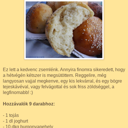
Ez lett a kedvenc zsemlénk. Annyira finomra sikeredett, hogy
a hétvégén kétszer is megsütöttem. Reggelire, még
langyosan vajjal megkenve, egy kis lekvárral, és egy bögre
tejeskávéval, vagy felvágottal és sok friss zöldséggel, a
legfinomabb! :)
Hozzávalók 9 darabhoz:
- 1 tojás
- 1 dl joghurt
- 10 dkg burgonyapehely